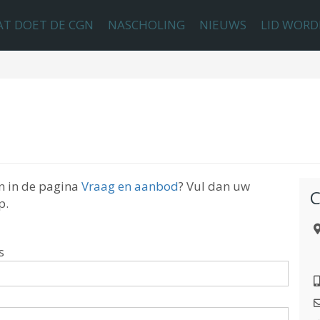
T DOET DE CGN
NASCHOLING
NIEUWS
LID WOR
en in de pagina
Vraag en aanbod
? Vul dan uw
C
p.
s