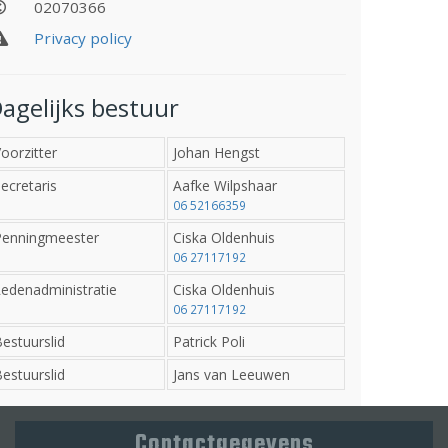
02070366
Privacy policy
agelijks bestuur
oorzitter
Johan Hengst
ecretaris
Aafke Wilpshaar
06 52166359
Penningmeester
Ciska Oldenhuis
06 27117192
edenadministratie
Ciska Oldenhuis
06 27117192
estuurslid
Patrick Poli
estuurslid
Jans van Leeuwen
Contactgegevens