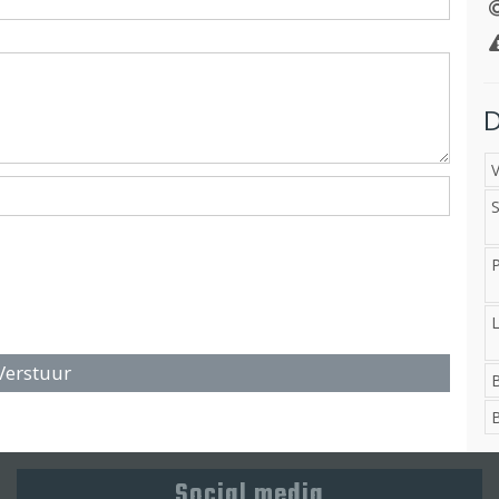
D
V
S
L
Verstuur
B
B
Social media